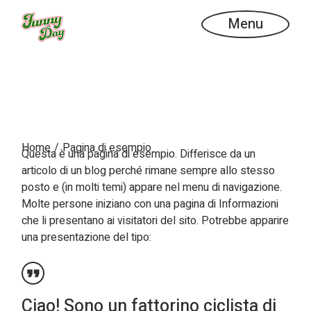
Skip
to
Menu
the
PAGINA DI
content
ESEMPIO
Home
Pagina di esempio
Questa è una pagina di esempio. Differisce da un
articolo di un blog perché rimane sempre allo stesso
posto e (in molti temi) appare nel menu di navigazione.
Molte persone iniziano con una pagina di Informazioni
che li presentano ai visitatori del sito. Potrebbe apparire
una presentazione del tipo:
Ciao! Sono un fattorino ciclista di