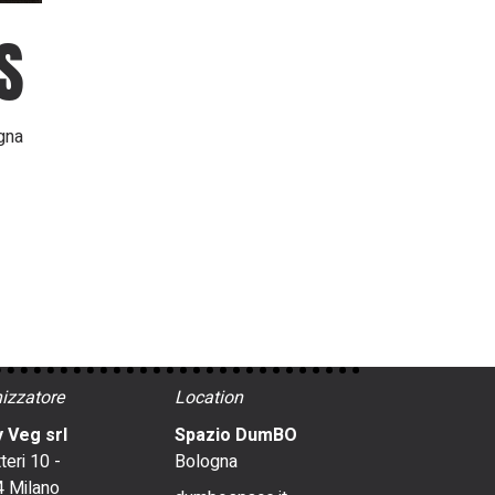
S
agna
izzatore
Location
 Veg srl
Spazio DumBO
tteri 10 -
Bologna
 Milano