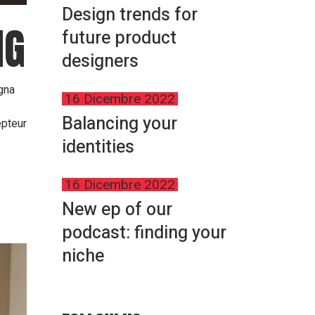
Design trends for
NG
future product
designers
agna
16 Dicembre 2022
Balancing your
epteur
identities
16 Dicembre 2022
New ep of our
podcast: finding your
niche