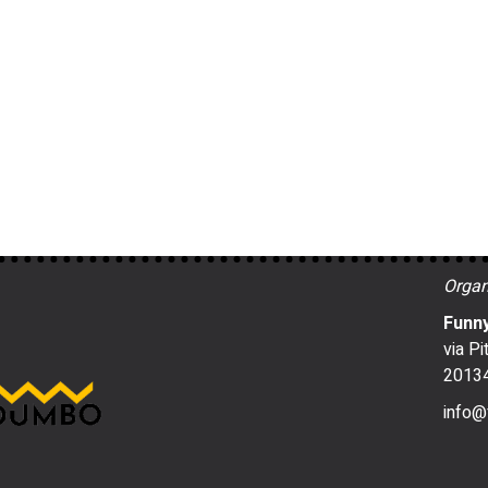
Organ
Funny
via Pi
20134
info@