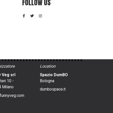
FOLLOW US
izzatore
Location
 Veg srl
Spazio DumBO
tteri 10 -
Bologna
 Milano
dumbospace.it
funnyveg.com